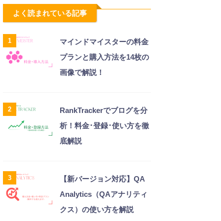
よく読まれている記事
1
マインドマイスターの料金
プランと購入方法を14枚の
画像で解説！
2
RankTrackerでブログを分
析！料金･登録･使い方を徹
底解説
3
【新バージョン対応】QA
Analytics（QAアナリティ
クス）の使い方を解説