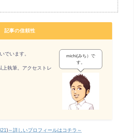
記事の信頼性
稼いでいます。
michi(みち）で
す。
事以上執筆。アクセストレ
321
)
～詳しいプロフィールはコチラ～