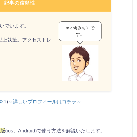
記事の信頼性
稼いでいます。
michi(みち）で
す。
事以上執筆。アクセストレ
321
)
～詳しいプロフィールはコチラ～
リ版
(ios、Android)で使う方法を解説いたします。