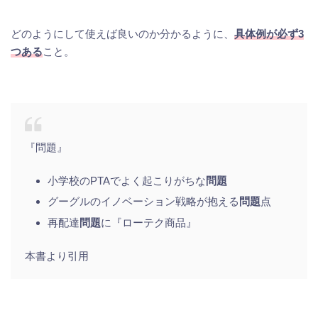
どのようにして使えば良いのか分かるように、
具体例が必ず3
つある
こと。
『問題』
小学校のPTAでよく起こりがちな
問題
グーグルのイノベーション戦略が抱える
問題
点
再配達
問題
に『ローテク商品』
本書より引用