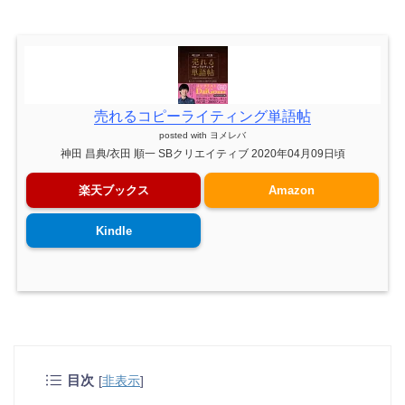
売れるコピーライティング単語帖
posted with
ヨメレバ
神田 昌典/衣田 順一 SBクリエイティブ 2020年04月09日頃
楽天ブックス
Amazon
Kindle
目次
[
非表示
]