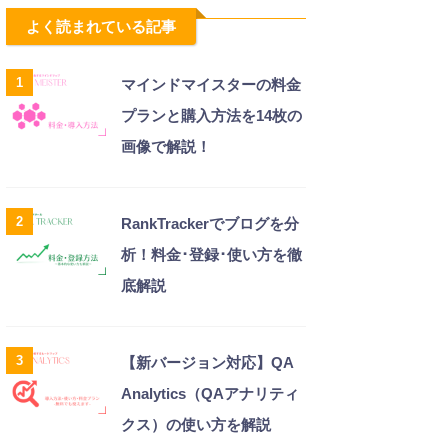
よく読まれている記事
1
マインドマイスターの料金
プランと購入方法を14枚の
画像で解説！
2
RankTrackerでブログを分
析！料金･登録･使い方を徹
底解説
3
【新バージョン対応】QA
Analytics（QAアナリティ
クス）の使い方を解説